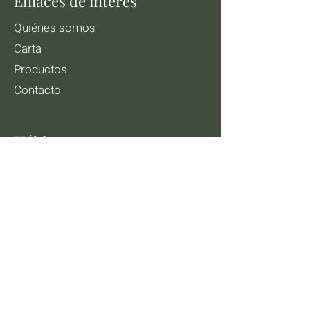
Enlaces de interés
Quiénes somos
Carta
Productos
Contacto
Háblanos
Tlf:
856 159 168
lobbycafeycopas@gmail.com
Pl. de la Iglesia, 2, 11300 La Línea
de la Concepción, Cádiz
Síguenos en